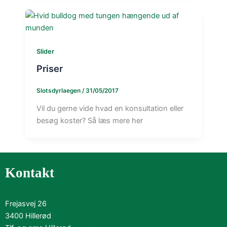
Slider
Priser
Slotsdyrlaegen
/
31/05/2017
Vil du gerne vide hvad en konsultation eller
besøg koster? Så læs mere her
Kontakt
Frejasvej 26
3400 Hillerød