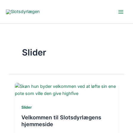
Gå
til
indholdet
Slider
Slider
Velkommen til Slotsdyrlægens
hjemmeside