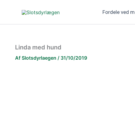
Gå
til
Fordele ved m
indholdet
Linda med hund
Af
Slotsdyrlaegen
/
31/10/2019