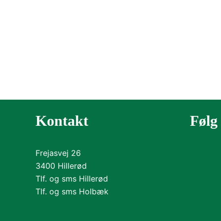
Kontakt
Følg
Frejasvej 26
3400 Hillerød
Tlf. og sms Hillerød
42 25 29 29
Tlf. og sms Holbæk
31 448 442
linda@slotsdyrlaegen.dk